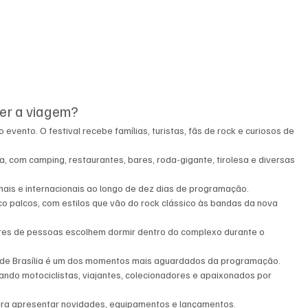
ler a viagem?
o evento. O festival recebe famílias, turistas, fãs de rock e curiosos de 
a, com camping, restaurantes, bares, roda-gigante, tirolesa e diversas 
onais e internacionais ao longo de dez dias de programação.
co palcos, com estilos que vão do rock clássico às bandas da nova 
hares de pessoas escolhem dormir dentro do complexo durante o 
s de Brasília é um dos momentos mais aguardados da programação.
rando motociclistas, viajantes, colecionadores e apaixonados por 
ara apresentar novidades, equipamentos e lançamentos.