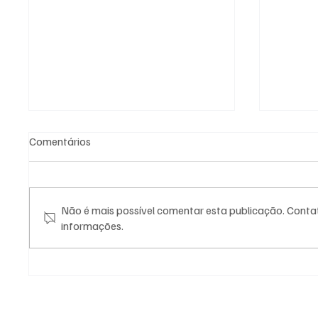
Comentários
Não é mais possível comentar esta publicação. Contat
informações.
Grandes eventos, grandes
Triump
histórias: o Papo de Carona
Capita
estará onde o motociclismo
lançam
acontece
experiê
marca