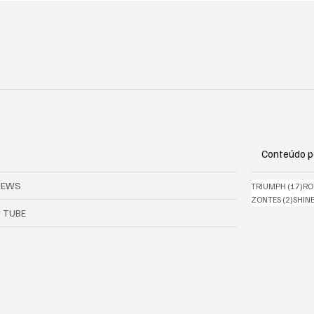
Conteúdo p
IEWS
17 
TRIUMPH
(17)
RO
2 post
ZONTES
(2)
SHIN
 TUBE