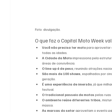
Foto: divulgação.
O que faz o Capital Moto Week va
Você não precisa ter moto
 para aproveitar 
todas as idades.
A Cidade da Moto
 impressiona pela estrutur
áreas de convivência.
O line-up é de peso
, reunindo atrações naci
São mais de 100 shows
, espalhados por cin
geração.
É uma experiência de imersão
, já que mil
festival.
O tradicional passeio de motos
 pelas rua
O ambiente reúne diferentes tribos
, mistu
música.
As marcas do setor
 aproveitam o evento p