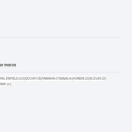
or marca
posts
15 posts
8 posts
7 posts
4 posts
2 posts
2 posts
YAL ENFIELD
(15)
DUCATI
(8)
YAMAHA
(7)
BAJAJ
(4)
HONDA
(2)
SUZUKI
(2)
s
1 post
ERAY
(1)