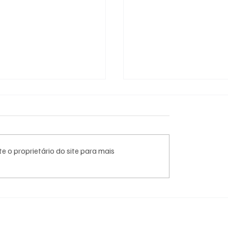
e o proprietário do site para mais
h confirma presença no
Vai encarar 10 dias de 
l Moto Week 2026 com
Moto Week? Dá até pa
entos, descontos e
dormir dentro da Cidad
ncias para os fãs da
Moto!