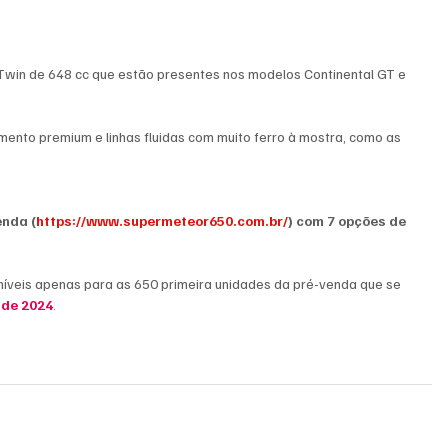
win de 648 cc que estão presentes nos modelos Continental GT e 
nto premium e linhas fluidas com muito ferro à mostra, como as 
enda (
https://www.supermeteor650.com.br/
) com 7 opções de 
níveis apenas para as 650 primeira unidades da pré-venda que se 
o de 2024
.