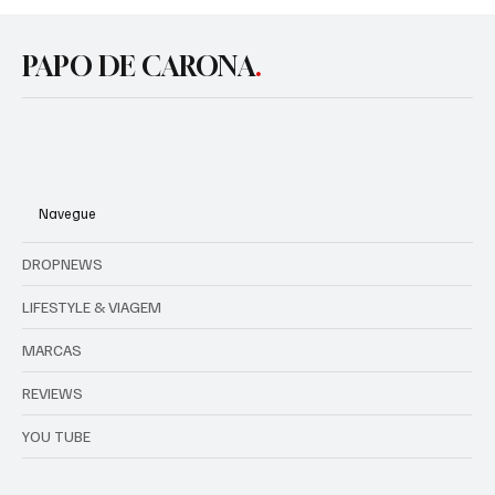
Royal Enfield reduz custo das revisões em
até 34% e amplia intervalo da primeira
manutenção
PAPO DE CARONA
.
Navegue
DROPNEWS
LIFESTYLE & VIAGEM
MARCAS
REVIEWS
YOU TUBE