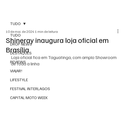
TUDO
10 de mai. de 2024
1 min de leitura
TUDO
Shineray inaugura loja oficial em
DROP NEWS
Brasília
DESTAQUES
Loja oficial fica em Taguatinga, com amplo Showroom 
REVIEWS
de toda a linha
VIAJAR!
LIFESTYLE
FESTIVAL INTERLAGOS
CAPITAL MOTO WEEK