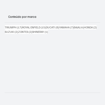
Conteúdo por marca
17 posts
15 posts
8 posts
7 posts
4 posts
2 posts
TRIUMPH
(17)
ROYAL ENFIELD
(15)
DUCATI
(8)
YAMAHA
(7)
BAJAJ
(4)
HONDA
(2)
2 posts
2 posts
1 post
SUZUKI
(2)
ZONTES
(2)
SHINERAY
(1)