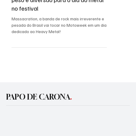
A irreverente banda se junta ao
Sepultura, Mofo e Medjay levando
peso e diversão para o dia do metal
no festival
Massacration, a banda de rock mais irreverente e
pesada do Brasil vai tocar no Motoweek em um dia
dedicado ao Heavy Metal!
PAPO DE CARONA
.